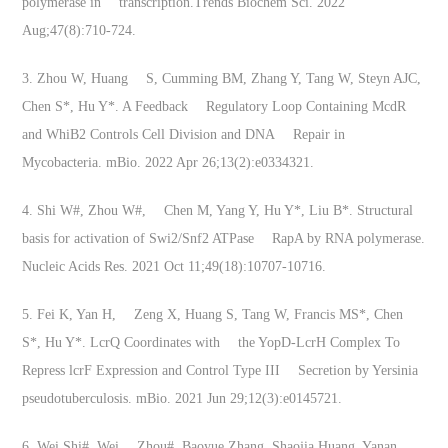
polymerase in transcription.Trends Biochem Sci. 2022
Aug;47(8):710-724.
3. Zhou W, Huang S, Cumming BM, Zhang Y, Tang W, Steyn AJC,
Chen S*, Hu Y*. A Feedback Regulatory Loop Containing McdR
and WhiB2 Controls Cell Division and DNA Repair in
Mycobacteria. mBio. 2022 Apr 26;13(2):e0334321.
4. Shi W#, Zhou W#, Chen M, Yang Y, Hu Y*, Liu B*. Structural
basis for activation of Swi2/Snf2 ATPase RapA by RNA polymerase.
Nucleic Acids Res. 2021 Oct 11;49(18):10707-10716.
5. Fei K, Yan H, Zeng X, Huang S, Tang W, Francis MS*, Chen
S*, Hu Y*. LcrQ Coordinates with the YopD-LcrH Complex To
Repress lcrF Expression and Control Type III Secretion by Yersinia
pseudotuberculosis. mBio. 2021 Jun 29;12(3):e0145721.
6. Wei Shi#, Wei Zhou#, Baoyue Zhang, Shaojia Huang, Yanan