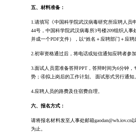
五、材料准备：
1.请填写
《中国科学院武汉病毒研究所应聘人员
44号，中国科学院武汉病毒所3号楼209组织
并成一个PDF文件），以“姓名＋应聘部门＋应聘
2.初审资格通过后，将电话或短信通知应聘者参
3.面试人员需准备答辩PPT，答辩时间为6分
势；④拟上岗后的工作计划。 面试形式另行通知
4.应聘人员的路费及住宿费自理。
六、报名方式：
请将报名材料发至人事处邮箱
gaodan@wh.iov.cn
为止。