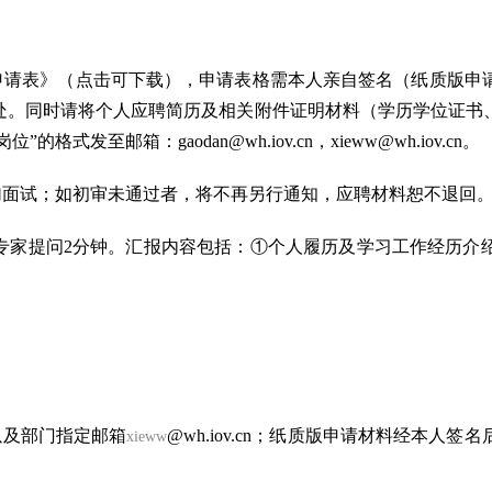
申请表》（点击可下载），
申请表格需本人亲自签名（纸质版申
人事处。同时请将个人应聘简历及相关附件证明材料（学历学位证
岗位”的格式发至邮箱：
gaodan@wh.iov.cn
，
xieww
@wh.iov.cn。
加面试；如初审未通过者，将不再另行通知，应聘材料恕不退回
钟，专家提问2分钟。汇报内容包括：①个人履历及学习工作经历
。
以及部门指定邮箱
@wh.iov.cn
；纸质版申请材料经本人签名
xieww