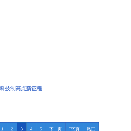
占科技制高点新征程
1
2
3
4
5
下一页
下5页
尾页