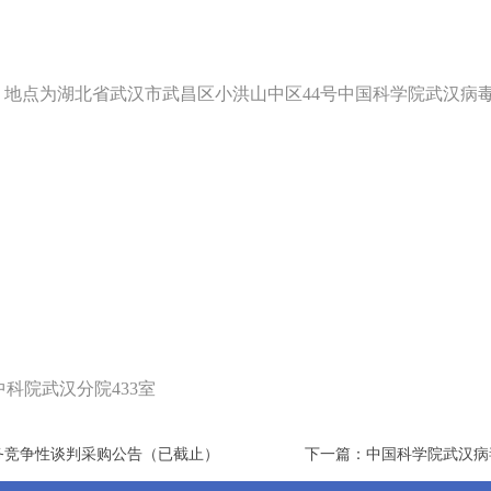
，地点为湖北省武汉市武昌区小洪山中区
44
号中国科学院武汉病
科院武汉分院
433
室
务竞争性谈判采购公告（已截止）
下一篇：中国科学院武汉病