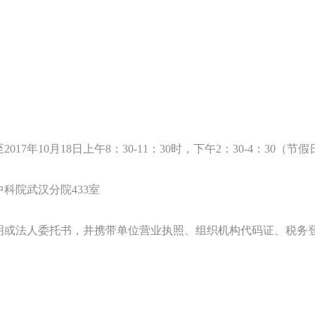
至
2017
年
10
月
18
日上午
8
：
30-11
：
30
时，下午
2
：
30-4
：
30
（节假
中科院武汉分院
433
室
明或法人委托书，并携带单位营业执照、组织机构代码证、税务