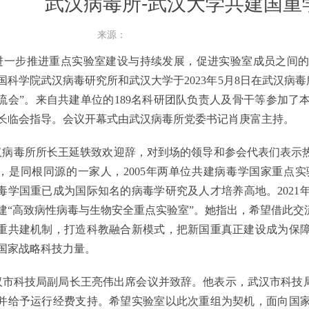
武汉病毒所-武汉大学共建国重
来源：
步推进重点实验室建设与持续发展，促进实验室成员之间的
国科学院武汉病毒研究所和武汉大学于2023年5月8日在武汉病
流会”。来自共建单位的189名科研团队负责人及骨干等参加
长临会指导。会议开幕式由武汉病毒所党委书记肖庚富主持。
毒所所长王延轶致欢迎辞，对到场的领导和参会代表们表示热
，是同根同源的一家人，2005年两单位共建病毒学国家重点
毒学国重已成为国际知名的病毒学研究及人才培养高地。202
建“高致病性病毒与生物安全重点实验室”。她指出，希望借此
重共建机制，打造科教融合新模式，把新国重真正建设成为保
国家战略科技力量。
科技局副局长王亮伟出席会议并致辞。他表示，武汉市科技局
并给予运行经费支持。希望实验室以此次重组为契机，面向国