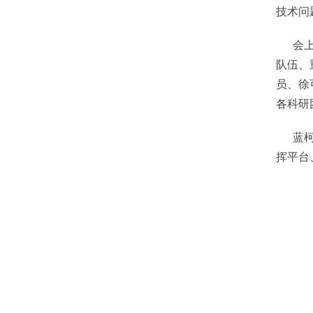
技术问
会上，
队伍、
员、徐
各科研
蓝柯主
挥平台