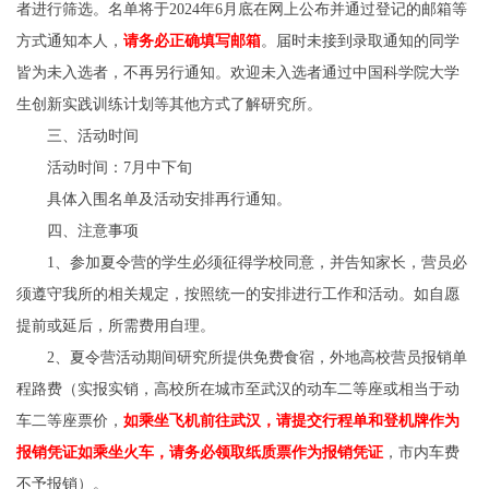
者进行筛选。名单将于2024年6月底在网上公布并通过登记的邮箱等
方式通知本人，
请务必正确填写邮箱
。届时未接到录取通知的同学
皆为未入选者，不再另行通知。欢迎未入选者通过中国科学院大学
生创新实践训练计划等其他方式了解研究所。
三、活动时间
活动时间：7月中下旬
具体入围名单及活动安排再行通知。
四、注意事项
1、参加夏令营的学生必须征得学校同意，并告知家长，营员必
须遵守我所的相关规定，按照统一的安排进行工作和活动。如自愿
提前或延后，所需费用自理。
2、夏令营活动期间研究所提供免费食宿，外地高校营员报销单
程路费（实报实销，高校所在城市至武汉的动车二等座或相当于动
车二等座票价，
如乘坐飞机前往武汉，请提交行程单和登机牌作为
报销凭证
如乘坐火车，请务必领取纸质票作为报销凭证
，市内车费
不予报销）。