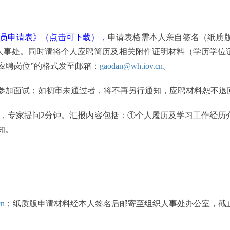
员申请表》（点击可下载），
申请表格需本人亲自签名（纸质
组织人事处。同时请将个人应聘简历及相关附件证明材料（学历学
应聘岗位”的格式发至邮箱：
gaodan@wh.iov.cn
。
参加面试；如初审未通过者，将不再另行通知，应聘材料恕不退
钟，专家提问2分钟。汇报内容包括：①个人履历及学习工作经
知。
cn
；纸质版申请材料经本人签名后邮寄至组织人事处办公室，截止时