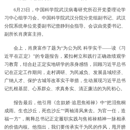
6月23日，中国科学院武汉病毒研究所召开党委理论学
习中心组学习会。中国科学院武汉分院分党组副书记、武汉
分院系统单位党委副书记曾静到会指导。会议由党委书记、
副所长肖庚富主持。
会上，肖庚富作了题为“为公为民 科学实干——读《习
近平在正定》”的专题报告，紧扣树立和践行正确政绩观学
习教育，结合赴正定实地研学的亲身感悟，回顾习近平总书
记在正定工作期间，走村调研、为民减负、发展县域经济、
广纳人才、保护古城等改革实干举措，生动展现习近平总书
记扎根基层、心系群众、求真务实、清正廉洁的为民初心。
报告最后，他引用《念奴娇·追思焦裕禄》中“把泪焦桐
成雨。生也沙丘，死也沙丘”“两袖清风来去。为官一任，造
福一方”，阐释总书记正定履职实践与焦裕禄精神一脉相承
的价值内核。他指出，我们要传承实干为民的作风，甩开膀