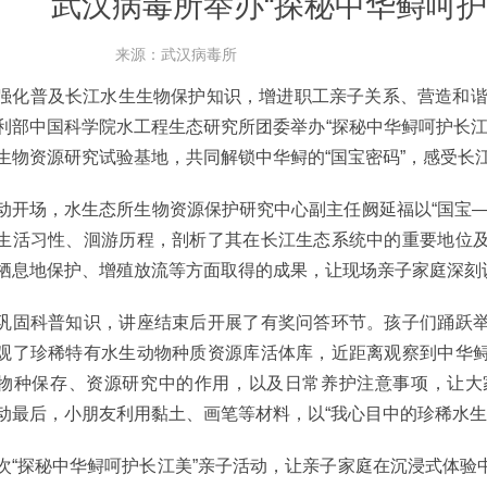
武汉病毒所举办“探秘中华鲟呵护
来源：武汉病毒所
普及长江水生生物保护知识，增进职工亲子关系、营造和谐氛
利部中国科学院水工程生态研究所团委举办“探秘中华鲟呵护长江
生物资源研究试验基地，共同解锁中华鲟的“国宝密码”，感受长
场，水生态所生物资源保护研究中心副主任阙延福以“国宝—
生活习性、洄游历程，剖析了其在长江生态系统中的重要地位
栖息地保护、增殖放流等方面取得的成果，让现场亲子家庭深刻
科普知识，讲座结束后开展了有奖问答环节。孩子们踊跃举
观了珍稀特有水生动物种质资源库活体库，近距离观察到中华
物种保存、资源研究中的作用，以及日常养护注意事项，让大
动最后，小朋友利用黏土、画笔等材料，以“我心目中的珍稀水生
探秘中华鲟呵护长江美”亲子活动，让亲子家庭在沉浸式体验