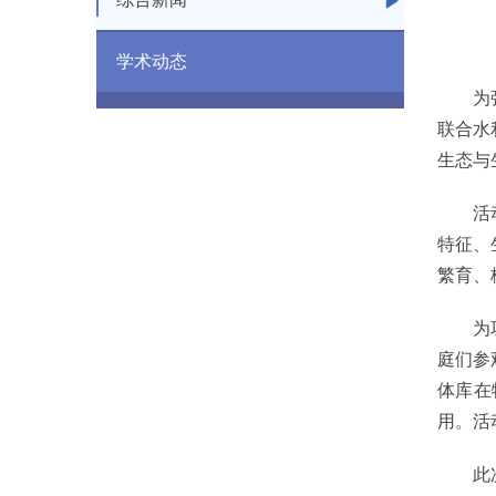
学术动态
为强化
联合水
生态与
活动开
特征、
繁育、
为巩固
庭们参
体库在
用。活
此次“