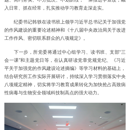
入日常、抓在经常，扎实推动学习教育走深走实。
纪委书记韩轶在读书班上领学习近平总书记关于加强党
的作风建设的重要论述精神和《十八届中央政治局关于改进
工作作风、密切联系群众的八项规定》。
下一步，所党委将通过中心组学习、读书班、支部“三
会一课”和主题党日等，在认真研读党章党规党纪、《习近
平关于加强党的作风建设论述摘编》等学习材料的基础上，
结合研究所工作实际开展研讨，持续深入学习贯彻落实中央
八项规定精神，切实将学习教育成果转化为加快抢占高致病
性病毒与生物安全领域科技制高点的强大动力。