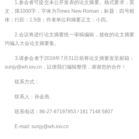
1.
参会者可提交未公开发表的论文摘要。格式要求：英
文，限
1000
字，字体为
Times New Roman
；标题：四号粗
体；行距：
1.5
倍；作者单位和摘要正文：小四。
2.
会议将进行论文摘要统一审稿编辑，接收的论文摘要
均编入大会论文摘要集。
3.
请参会者于
2016
年
7
月
31
日前将论文摘要发至邮箱：
sunjy@wh.iov.cn
，以便我们编辑整理，谢谢您的合作！
联系方式：
联系人：孙金燕
联系电话：
86-27-87197953 / 181 7148 5807
E-mail:
sunjy@wh.iov.cn