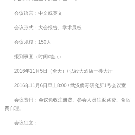
会议语言：
中文或英文
会议形式：
大会报告、学术展板
会议规模：
150
人
报到事宜（时间
/
地点）：
2016
年
11
月
5
日（全天）
/
弘毅大酒店一楼大厅
2016
年
11
月
6
日早上
8:00 /
武汉病毒研究所
1
号会议室
会议费用：
会议免收注册费。参会人员往返路费、食宿
费自理。
会议征文：