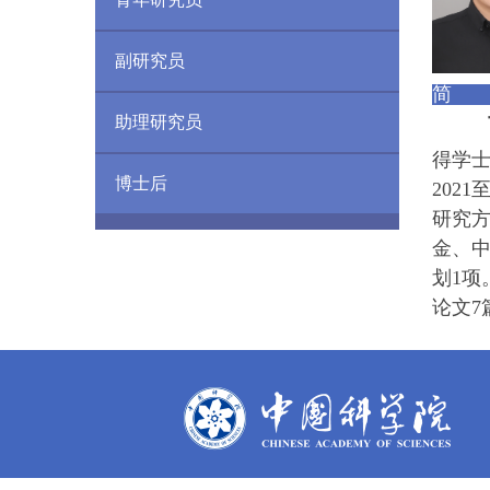
副研究员
简 
助理研究员
得学
博士后
2021
研究
金、
划
1
项
论文
7