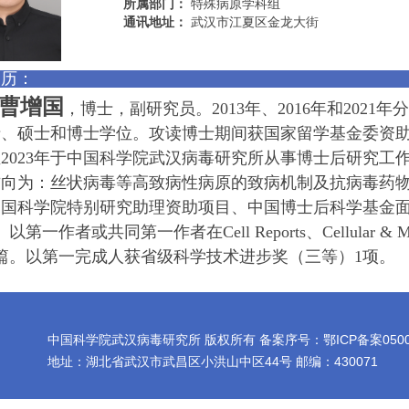
所属部门：
特殊病原学科组
通讯地址：
武汉市江夏区金龙大街
历：
曹增国
，博士，副研究员。
2013
年、
2016
年和
2021
年分
士、硕士和博士学位。攻读博士期间获国家留学基金委资
至
2023
年于中国科学院武汉病毒研究所从事博士后研究工
方向为：丝状病毒等高致病性病原的致病机制及抗病毒药
中国科学院特别研究助理资助项目、中国博士后科学基金
。以第一作者或共同第一作者在
Cell Reports
、
Cellular & 
篇。以第一完成人获省级科学技术进步奖（三等）
1
项。
中国科学院武汉病毒研究所 版权所有 备案序号：鄂ICP备案0500197
地址：湖北省武汉市武昌区小洪山中区44号 邮编：430071