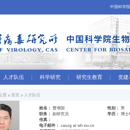
中国科学
人才队伍
科学研究
研究生教育
党建
位置
首页
人才队伍
姓名：
曹增国
性别：
男
职务：
副研究员
学历：
博士
传真：
电子邮件：
caozg at wh.iov.cn